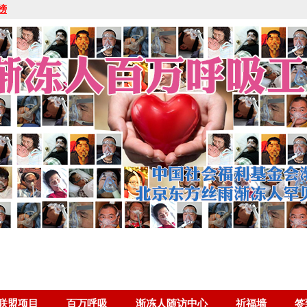
榜
联盟项目
百万呼吸
渐冻人随访中心
祈福墙
签