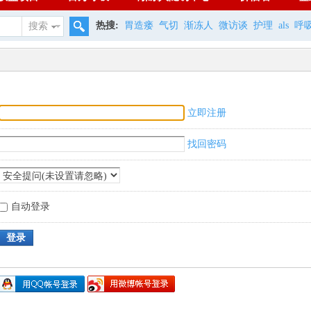
热搜:
胃造瘘
气切
渐冻人
微访谈
护理
als
呼
搜索
立即注册
找回密码
自动登录
登录