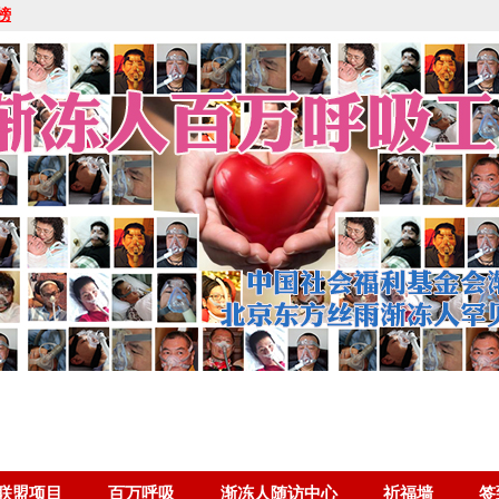
榜
联盟项目
百万呼吸
渐冻人随访中心
祈福墙
签