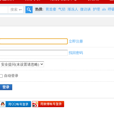
热搜:
胃造瘘
气切
渐冻人
微访谈
护理
als
呼
搜索
立即注册
找回密码
自动登录
登录