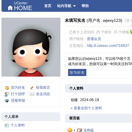
首页
站内导航
帮助
未填写实名
(用户名: wjwxy123)
已有 0 人次访问, 25 个积分, 15 个经验
用户组别：
普通会员
主页地址：
http://i.careuc.com/?16837
如果您认识wjwxy123，可以给TA留
成为好友后，您就可以第一时间关注到T
加为好友
加为好友
给我留言
个人资料
打个招呼
发送消息
创建:
2024-06-19
违规举报
» 查看全部个人资料
个人菜单
留言板
个人资料
涂鸦板